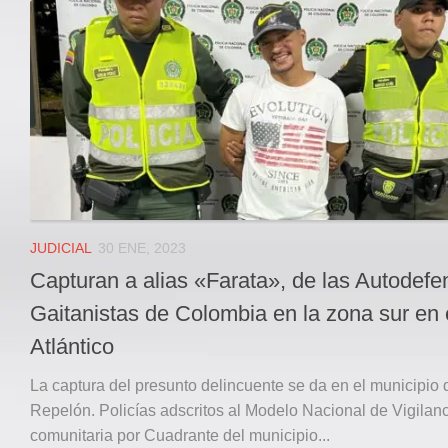
Local
Deportes
JUDICIAL
ÁREA METROPOLITANA
REGIONAL
DEPARTAMENTAL
Internacional
OPINIÓN
JUDICIAL
30 ENE, 2023
Contactenos
Capturan a alias «Farata», de las Autodef
facebook
Gaitanistas de Colombia en la zona sur en 
Twitter
Atlántico
Instagram
La captura del presunto delincuente se da en el municipio 
Registro ISSN: 2711-3299
Repelón. Policías adscritos al Modelo Nacional de Vigilan
comunitaria por Cuadrante del municipio...