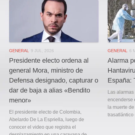
Local
Deportes
JUDICIAL
ÁREA METROPOLITANA
REGIONAL
DEPARTAMENTAL
GENERAL
9 JUL, 2026
GENERAL
6 
Internacional
Presidente electo ordena al
Alarma po
OPINIÓN
general Mora, ministro de
Hantavir
Contactenos
Defensa designado, capturar o
España: 
dar de baja a alias «Bendito
facebook
Las alarmas 
menor»
encenderse e
Twitter
la muerte de
Instagram
El presidente electo de Colombia,
trasatlántico
Abelardo De La Espriella, luego de
Registro ISSN: 2711-3299
conocer el video que registra el
desplazamiento en una caravana de