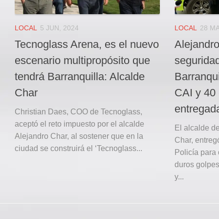
LOCAL
5 JUN, 2024
LOCAL
28 MA
Tecnoglass Arena, es el nuevo
Alejandro
escenario multipropósito que
seguridad
tendrá Barranquilla: Alcalde
Barranqui
Char
CAI y 40
entregada
Christian Daes, COO de Tecnoglass,
aceptó el reto impuesto por el alcalde
El alcalde d
Alejandro Char, al sostener que en la
Char, entreg
ciudad se construirá el ‘Tecnoglass...
Policía para
duros golpes
y...