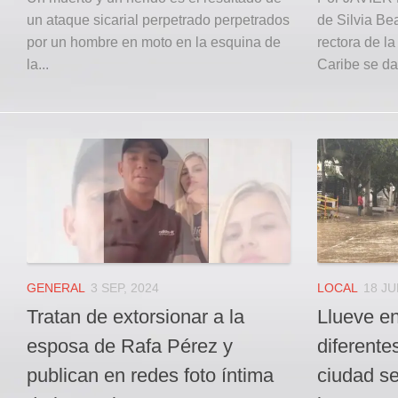
un ataque sicarial perpetrado perpetrados
de Silvia Be
por un hombre en moto en la esquina de
rectora de l
la...
Caribe se dar
GENERAL
3 SEP, 2024
LOCAL
18 JU
Tratan de extorsionar a la
Llueve en
esposa de Rafa Pérez y
diferente
publican en redes foto íntima
ciudad se