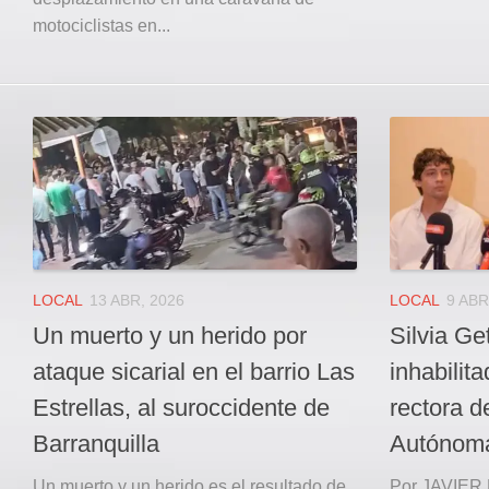
motociclistas en...
LOCAL
13 ABR, 2026
LOCAL
9 ABR
Un muerto y un herido por
Silvia Ge
ataque sicarial en el barrio Las
inhabilit
Estrellas, al suroccidente de
rectora d
Barranquilla
Autónoma
Un muerto y un herido es el resultado de
Por JAVIER 