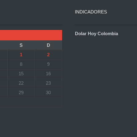
INDICADORES
Dolar Hoy Colombia
S
D
1
2
8
9
15
16
22
23
29
30