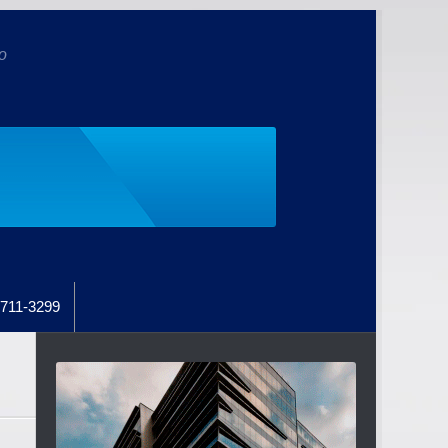
o
711-3299