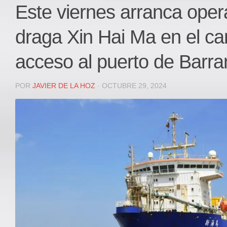
Local
Este viernes arranca oper
Deportes
draga Xin Hai Ma en el ca
JUDICIAL
ÁREA METROPOLITANA
acceso al puerto de Barran
REGIONAL
DEPARTAMENTAL
POR
JAVIER DE LA HOZ
· OCTUBRE 29, 2024
Internacional
OPINIÓN
Contactenos
facebook
Twitter
Instagram
Registro ISSN: 2711-3299