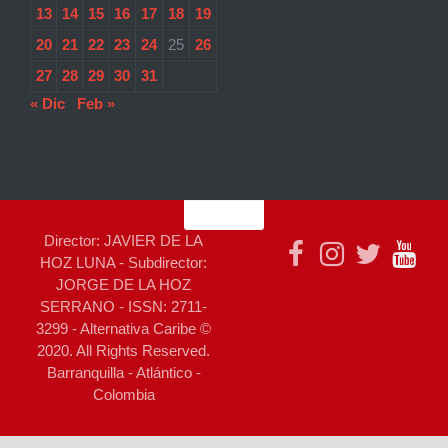
13
14
15
16
17
18
19
20
21
22
23
24
25
26
27
28
29
30
31
« Dic
Feb »
Director: JAVIER DE LA
HOZ LUNA - Subdirector:
JORGE DE LA HOZ
SERRANO - ISSN: 2711-
3299 - Alternativa Caribe ©
2020. All Rights Reserved.
Barranquilla - Atlántico -
Colombia