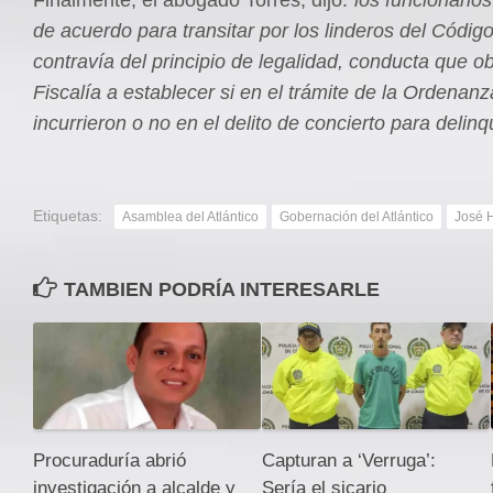
de acuerdo para transitar por los linderos del Códig
contravía del principio de legalidad, conducta que ob
Fiscalía a establecer si en el trámite de la Ordenan
incurrieron o no en el delito de concierto para delinqu
Etiquetas:
Asamblea del Atlántico
Gobernación del Atlántico
José 
TAMBIEN PODRÍA INTERESARLE
Procuraduría abrió
Capturan a ‘Verruga’:
investigación a alcalde y
Sería el sicario