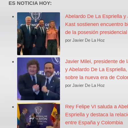
ES NOTICIA HOY:
Abelardo De La Espriella y
Kast sostienen encuentro bi
de la posesión presidencial
por Javier De La Hoz
Javier Milei, presidente de 
y Abelardo De La Espriella
sobre la nueva era de Col
por Javier De La Hoz
Rey Felipe VI saluda a Abe
Espriella y destaca la relaci
entre España y Colombia