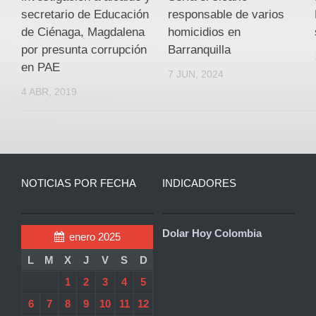
secretario de Educación
responsable de varios
de Ciénaga, Magdalena
homicidios en
por presunta corrupción
Barranquilla
en PAE
7 JUN, 2024
4 ABR, 2019
NOTICIAS POR FECHA
INDICADORES
Dolar Hoy Colombia
enero 2025
L
M
X
J
V
S
D
1
2
3
4
5
6
7
8
9
10
11
12