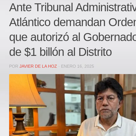
Local
Ante Tribunal Administrati
Deportes
Atlántico demandan Orde
JUDICIAL
ÁREA METROPOLITANA
que autorizó al Gobernado
REGIONAL
de $1 billón al Distrito
DEPARTAMENTAL
Internacional
POR
JAVIER DE LA HOZ
· ENERO 16, 2025
OPINIÓN
Contactenos
facebook
Twitter
Instagram
Registro ISSN: 2711-3299