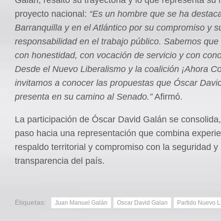
Galán, resaltó su trayectoria y lo que representa su 
proyecto nacional:
“Es un hombre que se ha destac
Barranquilla y en el Atlántico por su compromiso y s
responsabilidad en el trabajo público. Sabemos que 
con honestidad, con vocación de servicio y con con
Desde el Nuevo Liberalismo y la coalición ¡Ahora C
invitamos a conocer las propuestas que Óscar Davi
presenta en su camino al Senado.”
Afirmó.
La participación de Óscar David Galán se consolida
paso hacia una representación que combina experie
respaldo territorial y compromiso con la seguridad y 
transparencia del país.
Etiquetas:
Juan Manuel Galán
Oscar David Galan
Partido Nuevo L