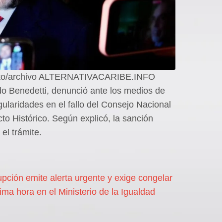
to/archivo ALTERNATIVACARIBE.INFO
ando Benedetti, denunció ante los medios de
ularidades en el fallo del Consejo Nacional
to Histórico. Según explicó, la sanción
el trámite.
pción emite alerta urgente y exige congelar
tima hora en el Ministerio de la Igualdad