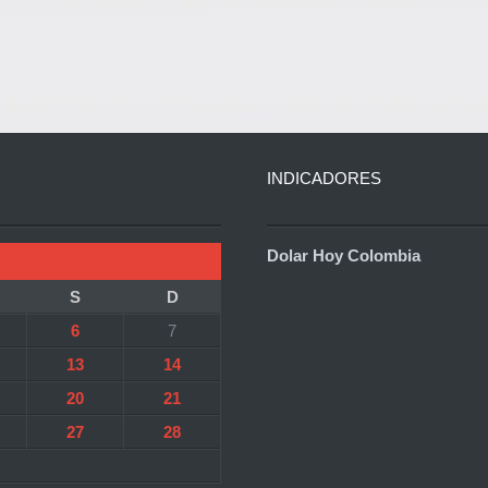
INDICADORES
Dolar Hoy Colombia
S
D
6
7
13
14
20
21
27
28