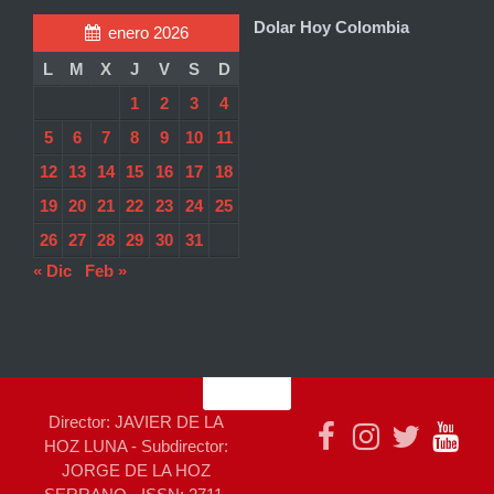
Dolar Hoy Colombia
enero 2026
L
M
X
J
V
S
D
1
2
3
4
5
6
7
8
9
10
11
12
13
14
15
16
17
18
19
20
21
22
23
24
25
26
27
28
29
30
31
« Dic
Feb »
Director: JAVIER DE LA
HOZ LUNA - Subdirector:
JORGE DE LA HOZ