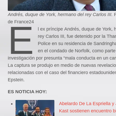
Andrés, duque de York, hermano del rey Carlos III.
F
E
de France24
l ex príncipe Andrés, duque de York,
rey Carlos III, fue detenido por la Th
Police en su residencia de Sandring
en el condado de Norfolk, como parte
investigación por presunta “mala conducta en un car
La captura se produjo en medio de nuevas revelaci
relacionadas con el caso del financiero estadounide
Epstein.
ES NOTICIA HOY:
Abelardo De La Espriella y
Kast sostienen encuentro bi