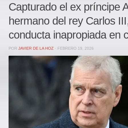
Local
Capturado el ex príncipe 
Deportes
hermano del rey Carlos III
JUDICIAL
ÁREA METROPOLITANA
conducta inapropiada en c
REGIONAL
DEPARTAMENTAL
POR
JAVIER DE LA HOZ
· FEBRERO 19, 2026
Internacional
OPINIÓN
Contactenos
facebook
Twitter
Instagram
Registro ISSN: 2711-3299