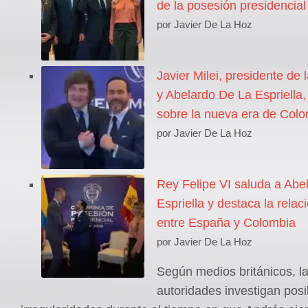
de la posesión presidencial
por Javier De La Hoz
Javier Milei, presidente de 
y Abelardo De La Espriella
sobre la nueva era de Col
por Javier De La Hoz
Rey Felipe VI saluda a Abe
Espriella y destaca la relaci
entre España y Colombia
por Javier De La Hoz
Según medios británicos, l
autoridades investigan posi