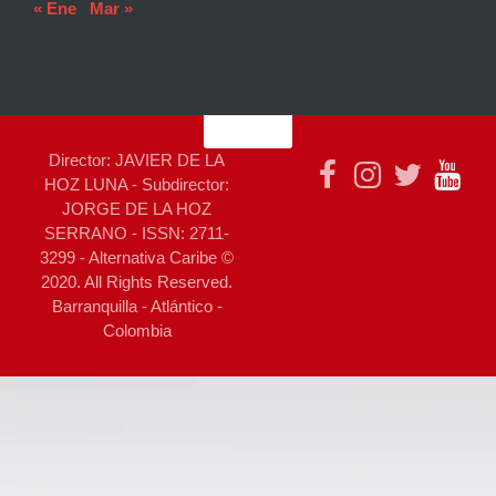
« Ene
Mar »
Director: JAVIER DE LA
HOZ LUNA - Subdirector:
JORGE DE LA HOZ
SERRANO - ISSN: 2711-
3299 - Alternativa Caribe ©
2020. All Rights Reserved.
Barranquilla - Atlántico -
Colombia