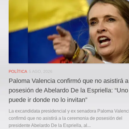
Local
Deportes
JUDICIAL
ÁREA METROPOLITANA
REGIONAL
DEPARTAMENTAL
Internacional
OPINIÓN
POLÍTICA
5 AGO, 2026
Contactenos
Paloma Valencia confirmó que no asistirá a
facebook
posesión de Abelardo De la Espriella: “Uno
Twitter
puede ir donde no lo invitan”
Instagram
La excandidata presidencial y ex senadora Paloma Valenc
Registro ISSN: 2711-3299
confirmó que no asistirá a la ceremonia de posesión del
presidente Abelardo De la Espriella, al...