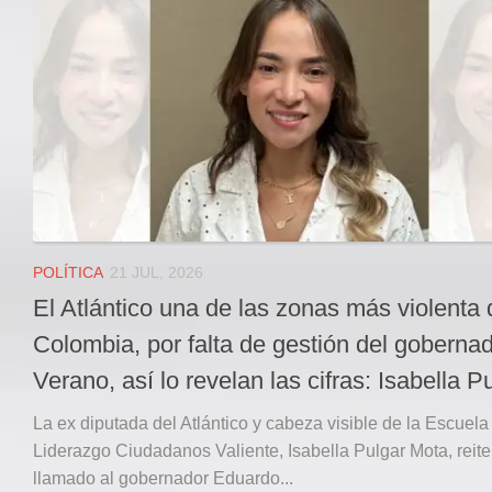
Local
Deportes
JUDICIAL
ÁREA METROPOLITANA
REGIONAL
DEPARTAMENTAL
Internacional
OPINIÓN
POLÍTICA
21 JUL, 2026
Contactenos
El Atlántico una de las zonas más violenta 
facebook
Colombia, por falta de gestión del goberna
Twitter
Verano, así lo revelan las cifras: Isabella P
Instagram
La ex diputada del Atlántico y cabeza visible de la Escuela
Registro ISSN: 2711-3299
Liderazgo Ciudadanos Valiente, Isabella Pulgar Mota, reite
llamado al gobernador Eduardo...