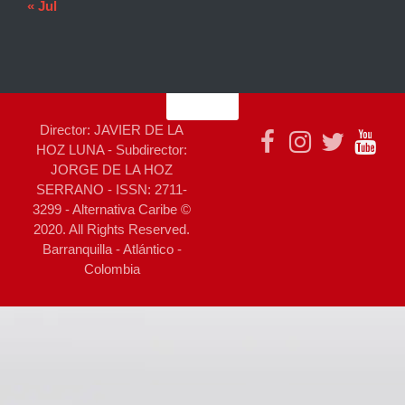
« Jul
Director: JAVIER DE LA
HOZ LUNA - Subdirector:
JORGE DE LA HOZ
SERRANO - ISSN: 2711-
3299 - Alternativa Caribe ©
2020. All Rights Reserved.
Barranquilla - Atlántico -
Colombia