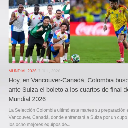
Local
Deportes
JUDICIAL
ÁREA METROPOLITANA
REGIONAL
DEPARTAMENTAL
Internacional
OPINIÓN
MUNDIAL 2026
7 JUL, 2026
Contactenos
Hoy, en Vancouver-Canadá, Colombia bus
facebook
ante Suiza el boleto a los cuartos de final d
Twitter
Mundial 2026
Instagram
La Selección Colombia ultimó este martes su preparación 
Registro ISSN: 2711-3299
Vancouver, Canadá, donde enfrentará a Suiza por un cupo 
los ocho mejores equipos de...