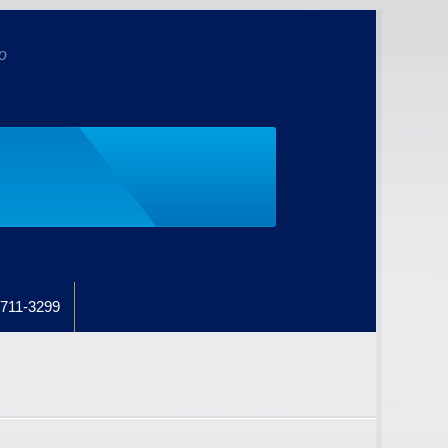
o
711-3299