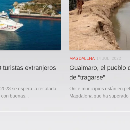
MAGDALENA
14 JUL, 2022
 turistas extranjeros
Guaimaro, el pueblo 
de “tragarse”
-2023 se espera la recalada
Once municipios están en peli
 con buenas...
Magdalena que ha superado su