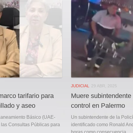
JUDICIAL
29 ABR, 2025
arco tarifario para
Muere subintendente 
rillado y aseo
control en Palermo
Saneamiento Básico (UAE-
Un subintendente de la Policí
e las Consultas Públicas para
identificado como Ronald And
horas como consecuencia...