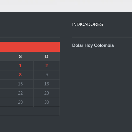
INDICADORES
Dolar Hoy Colombia
S
D
1
2
8
9
15
16
22
23
29
30