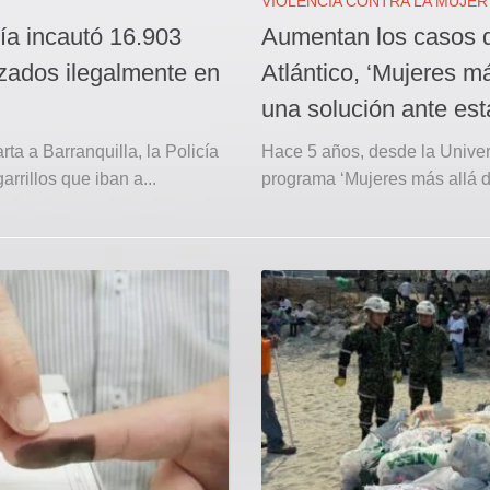
VIOLENCIA CONTRA LA MUJER
cía incautó 16.903
Aumentan los casos d
izados ilegalmente en
Atlántico, ‘Mujeres m
una solución ante esta
a a Barranquilla, la Policía
Hace 5 años, desde la Univer
arrillos que iban a...
programa ‘Mujeres más allá de