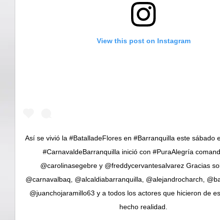
View this post on Instagram
Así se vivió la #BatalladeFlores en #Barranquilla este sábado e
#CarnavaldeBarranquilla inició con #PuraAlegría coman
@carolinasegebre y @freddycervantesalvarez Gracias so
@carnavalbaq, @alcaldiabarranquilla, @alejandrocharch, @bar
@juanchojaramillo63 y a todos los actores que hicieron de e
hecho realidad.