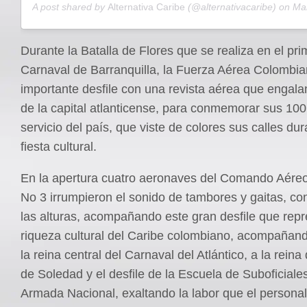
A post shared by
Alternativa Caribe
(@alternativacaribe) on
Mar 2
Durante la Batalla de Flores que se realiza en el pri
Carnaval de Barranquilla, la Fuerza Aérea Colombia
importante desfile con una revista aérea que engalan
de la capital atlanticense, para conmemorar sus 100
servicio del país, que viste de colores sus calles du
fiesta cultural.
En la apertura cuatro aeronaves del Comando Aér
No 3 irrumpieron el sonido de tambores y gaitas, co
las alturas, acompañando este gran desfile que repr
riqueza cultural del Caribe colombiano, acompañando
la reina central del Carnaval del Atlántico, a la reina
de Soledad y el desfile de la Escuela de Suboficiales
Armada Nacional, exaltando la labor que el persona