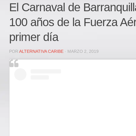
Local
El Carnaval de Barranquill
Deportes
100 años de la Fuerza Aé
JUDICIAL
ÁREA METROPOLITANA
primer día
REGIONAL
DEPARTAMENTAL
POR
ALTERNATIVA CARIBE
· MARZO 2, 2019
Internacional
OPINIÓN
Contactenos
facebook
Twitter
Instagram
Registro ISSN: 2711-3299