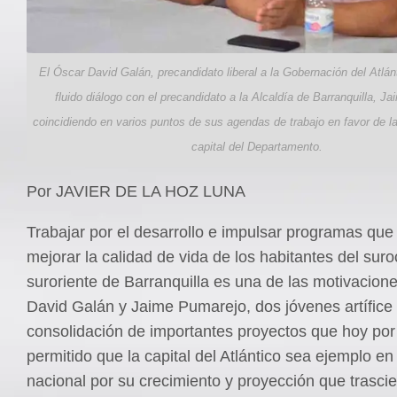
El Óscar David Galán, precandidato liberal a la Gobernación del Atlá
fluido diálogo con el precandidato a la Alcaldía de Barranquilla, J
coincidiendo en varios puntos de sus agendas de trabajo en favor de l
capital del Departamento.
Por JAVIER DE LA HOZ LUNA
Trabajar por el desarrollo e impulsar programas que
mejorar la calidad de vida de los habitantes del suro
suroriente de Barranquilla es una de las motivacion
David Galán y Jaime Pumarejo, dos jóvenes artífice 
consolidación de importantes proyectos que hoy po
permitido que la capital del Atlántico sea ejemplo en
nacional por su crecimiento y proyección que trasci