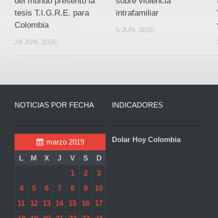
del mundo presentó la
sobre violencia
tesis T.I.G.R.E. para
intrafamiliar
Colombia
5 JUN, 2020
24 JUN, 2026
NOTICIAS POR FECHA
INDICADORES
Dolar Hoy Colombia
marzo 2019
L
M
X
J
V
S
D
1
2
3
4
5
6
7
8
9
10
11
12
13
14
15
16
17