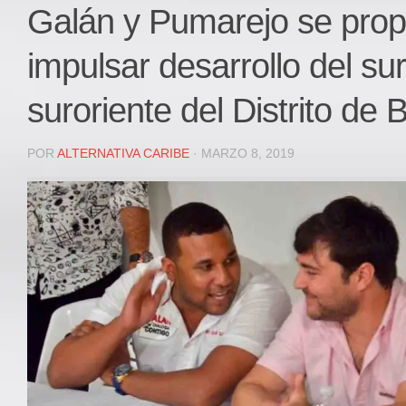
Local
Galán y Pumarejo se pro
Deportes
impulsar desarrollo del su
JUDICIAL
ÁREA METROPOLITANA
suroriente del Distrito de 
REGIONAL
DEPARTAMENTAL
POR
ALTERNATIVA CARIBE
· MARZO 8, 2019
Internacional
OPINIÓN
Contactenos
facebook
Twitter
Instagram
Registro ISSN: 2711-3299