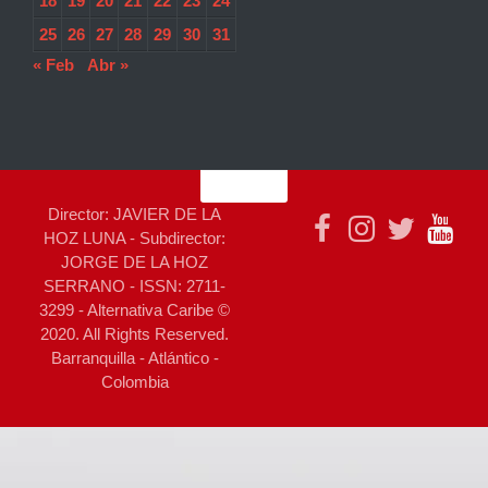
18
19
20
21
22
23
24
25
26
27
28
29
30
31
« Feb
Abr »
Director: JAVIER DE LA
HOZ LUNA - Subdirector:
JORGE DE LA HOZ
SERRANO - ISSN: 2711-
3299 - Alternativa Caribe ©
2020. All Rights Reserved.
Barranquilla - Atlántico -
Colombia