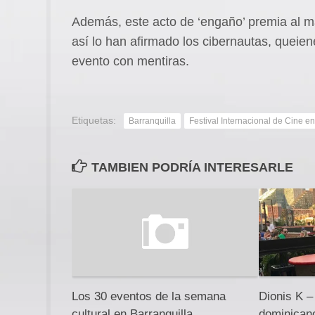
Además, este acto de ‘engaño’ premia al m
así lo han afirmado los cibernautas, queie
evento con mentiras.
Etiquetas:
Barranquilla
Festival Internacional de Cine en
TAMBIEN PODRÍA INTERESARLE
Los 30 eventos de la semana
Dionis K –
cultural en Barranquilla
dominican