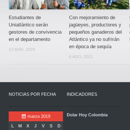
Estudiantes de
Con mejoramiento de
Uniatlántico serán
jagüeyes, productores y
gestores de convivencia
pequeños ganaderos del
en el departamento
Atlántico ya no sufrirán
en época de sequía
13 MAR, 2020
6 AGO, 2021
NOTICIAS POR FECHA
INDICADORES
Dolar Hoy Colombia
marzo 2019
L
M
X
J
V
S
D