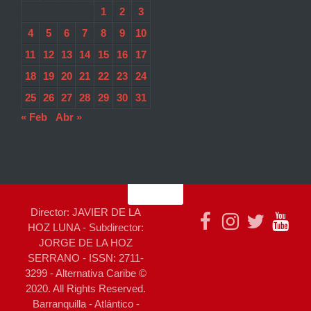
1
2
3
4
5
6
7
8
9
10
11
12
13
14
15
16
17
18
19
20
21
22
23
24
25
26
27
28
29
30
31
« Feb
Abr »
Director: JAVIER DE LA
HOZ LUNA - Subdirector:
JORGE DE LA HOZ
SERRANO - ISSN: 2711-
3299 - Alternativa Caribe ©
2020. All Rights Reserved.
Barranquilla - Atlántico -