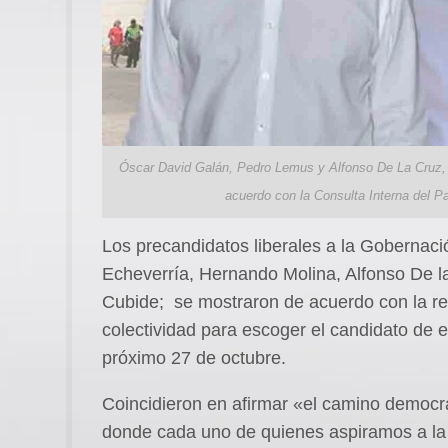
Óscar David Galán, Pedro Lemus y Alfonso De La Cruz, a
acuerdo con la Consulta Interna del Pa
Los precandidatos liberales a la Gobernaci
Echeverría, Hernando Molina, Alfonso De 
Cubide; se mostraron de acuerdo con la rea
colectividad para escoger el candidato de es
próximo 27 de octubre.
Coincidieron en afirmar «el camino democrát
donde cada uno de quienes aspiramos a la