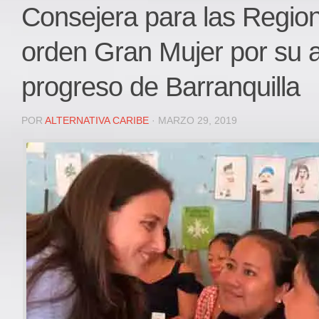
Local
Consejera para las Region
Deportes
orden Gran Mujer por su a
JUDICIAL
ÁREA METROPOLITANA
progreso de Barranquilla
REGIONAL
DEPARTAMENTAL
POR
ALTERNATIVA CARIBE
· MARZO 29, 2019
Internacional
OPINIÓN
Contactenos
facebook
Twitter
Instagram
Registro ISSN: 2711-3299