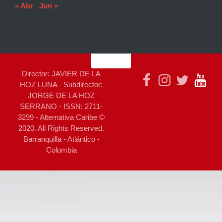
« Abr
Jun »
Director: JAVIER DE LA
HOZ LUNA - Subdirector:
JORGE DE LA HOZ
SERRANO - ISSN: 2711-
3299 - Alternativa Caribe ©
2020. All Rights Reserved.
Barranquilla - Atlántico -
Colombia