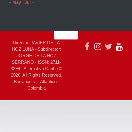
« May
Jul »
Director: JAVIER DE LA
HOZ LUNA - Subdirector:
JORGE DE LA HOZ
SERRANO - ISSN: 2711-
3299 - Alternativa Caribe ©
2020. All Rights Reserved.
Barranquilla - Atlántico -
Colombia