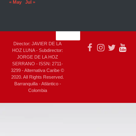
« May
Jul »
Director: JAVIER DE LA
HOZ LUNA - Subdirector:
JORGE DE LA HOZ
SERRANO - ISSN: 2711-
3299 - Alternativa Caribe ©
2020. All Rights Reserved.
Barranquilla - Atlántico -
Colombia