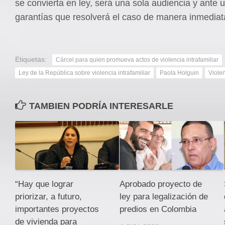
se convierta en ley, será una sola audiencia y ante 
garantías que resolverá el caso de manera inmediat
Etiquetas:
Cárcel para quien promueva actos de violencia intrafamiliar
Ley de la República sobre violencia intrafamiliar
Paola Holguin
Violen
TAMBIEN PODRÍA INTERESARLE
“Hay que lograr
Aprobado proyecto de
priorizar, a futuro,
ley para legalización de
importantes proyectos
predios en Colombia
de vivienda para