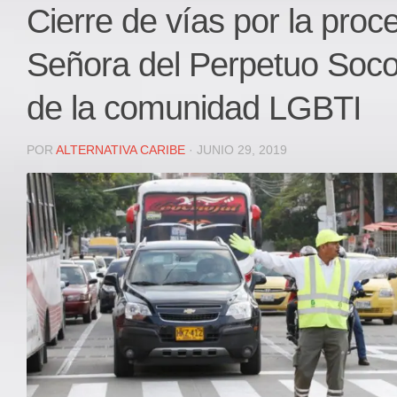
Local
Cierre de vías por la proc
Deportes
Señora del Perpetuo Soco
JUDICIAL
ÁREA METROPOLITANA
de la comunidad LGBTI
REGIONAL
DEPARTAMENTAL
POR
ALTERNATIVA CARIBE
· JUNIO 29, 2019
Internacional
OPINIÓN
Contactenos
facebook
Twitter
Instagram
Registro ISSN: 2711-3299