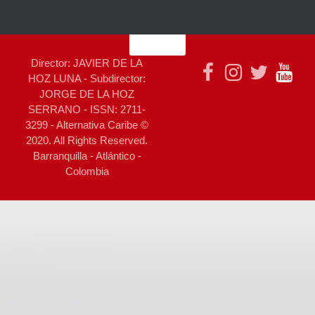
Director: JAVIER DE LA
HOZ LUNA - Subdirector:
JORGE DE LA HOZ
SERRANO - ISSN: 2711-
3299 - Alternativa Caribe ©
2020. All Rights Reserved.
Barranquilla - Atlántico -
Colombia