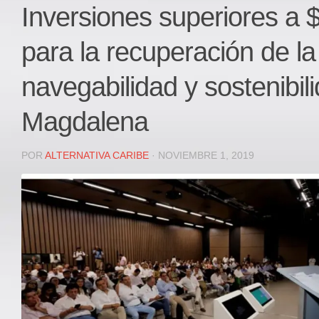
Local
Inversiones superiores a $
Deportes
para la recuperación de la
JUDICIAL
ÁREA METROPOLITANA
navegabilidad y sostenibili
REGIONAL
Magdalena
DEPARTAMENTAL
Internacional
POR
ALTERNATIVA CARIBE
· NOVIEMBRE 1, 2019
OPINIÓN
Contactenos
facebook
Twitter
Instagram
Registro ISSN: 2711-3299