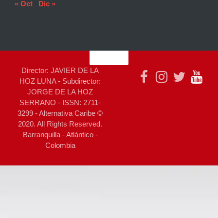
« Oct
Dic »
Director: JAVIER DE LA
HOZ LUNA - Subdirector:
JORGE DE LA HOZ
SERRANO - ISSN: 2711-
3299 - Alternativa Caribe ©
2020. All Rights Reserved.
Barranquilla - Atlántico -
Colombia