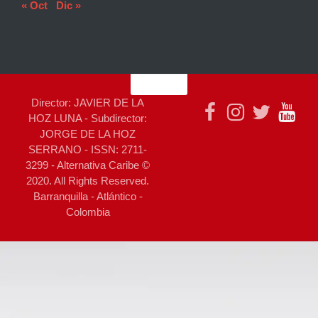
« Oct
Dic »
Director: JAVIER DE LA
HOZ LUNA - Subdirector:
JORGE DE LA HOZ
SERRANO - ISSN: 2711-
3299 - Alternativa Caribe ©
2020. All Rights Reserved.
Barranquilla - Atlántico -
Colombia