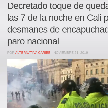
Local
Decretado toque de queda 
Deportes
las 7 de la noche en Cali 
JUDICIAL
ÁREA METROPOLITANA
desmanes de encapuchad
REGIONAL
paro nacional
DEPARTAMENTAL
Internacional
POR
ALTERNATIVA CARIBE
· NOVIEMBRE 21, 2019
OPINIÓN
Contactenos
facebook
Twitter
Instagram
Registro ISSN: 2711-3299