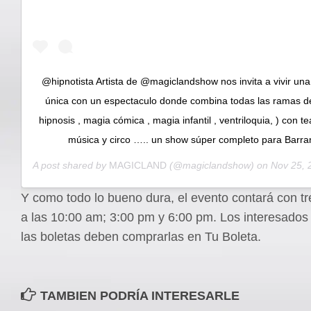
@hipnotista Artista de @magiclandshow nos invita a vivir una
única con un espectaculo donde combina todas las ramas de
hipnosis , magia cómica , magia infantil , ventriloquia, ) con te
música y circo ….. un show súper completo para Barran
A post shared by
MAGICLAND
(@magiclandshow) on
Nov 25, 201
Y como todo lo bueno dura, el evento contará con tr
a las 10:00 am; 3:00 pm y 6:00 pm. Los interesados 
las boletas deben comprarlas en Tu Boleta.
TAMBIEN PODRÍA INTERESARLE