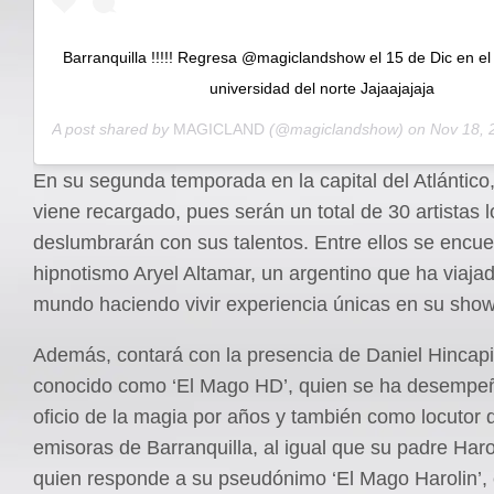
Barranquilla !!!!! Regresa @magiclandshow el 15 de Dic en el 
universidad del norte Jajaajajaja
A post shared by
MAGICLAND
(@magiclandshow) on
Nov 18, 201
En su segunda temporada en la capital del Atlántico
viene recargado, pues serán un total de 30 artistas 
deslumbrarán con sus talentos. Entre ellos se encue
hipnotismo Aryel Altamar, un argentino que ha viajad
mundo haciendo vivir experiencia únicas en su show
Además, contará con la presencia de Daniel Hincap
conocido como ‘El Mago HD’, quien se ha desempe
oficio de la magia por años y también como locutor 
emisoras de Barranquilla, al igual que su padre Haro
quien responde a su pseudónimo ‘El Mago Harolin’, 