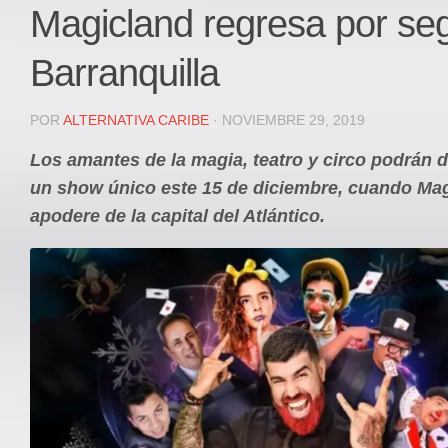
Local
Magicland regresa por se
Deportes
Barranquilla
JUDICIAL
ÁREA METROPOLITANA
POR
ALTERNATIVA CARIBE
· NOVIEMBRE 29, 2019
REGIONAL
Los amantes de la magia, teatro y circo podrán d
DEPARTAMENTAL
un show único este 15 de diciembre, cuando Ma
Internacional
apodere de la capital del Atlántico.
OPINIÓN
Contactenos
facebook
Twitter
Instagram
Registro ISSN: 2711-3299