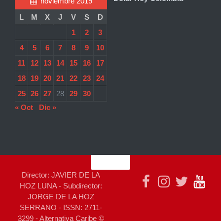
noviembre 2019
L
M
X
J
V
S
D
1
2
3
4
5
6
7
8
9
10
11
12
13
14
15
16
17
18
19
20
21
22
23
24
25
26
27
28
29
30
« Oct
Dic »
Director: JAVIER DE LA
HOZ LUNA - Subdirector:
JORGE DE LA HOZ
SERRANO - ISSN: 2711-
3299 - Alternativa Caribe ©