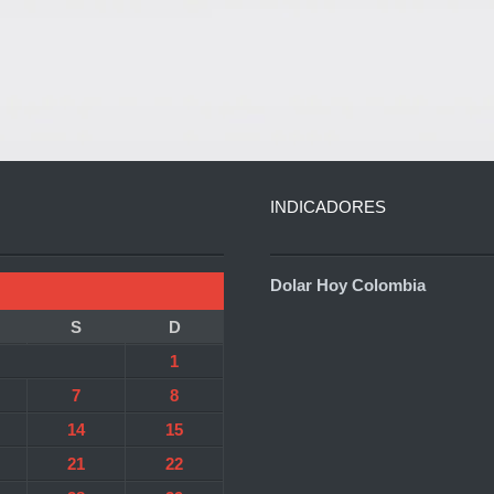
INDICADORES
Dolar Hoy Colombia
S
D
1
7
8
14
15
21
22