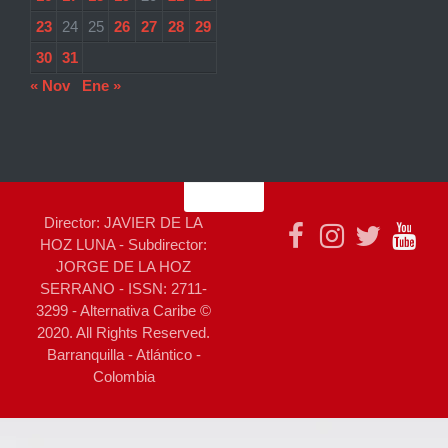
23
24
25
26
27
28
29
30
31
« Nov
Ene »
Director: JAVIER DE LA
HOZ LUNA - Subdirector:
JORGE DE LA HOZ
SERRANO - ISSN: 2711-
3299 - Alternativa Caribe ©
2020. All Rights Reserved.
Barranquilla - Atlántico -
Colombia