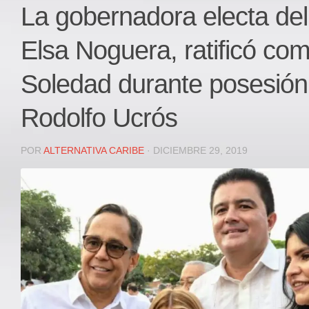
Local
La gobernadora electa del 
Deportes
Elsa Noguera, ratificó co
JUDICIAL
ÁREA METROPOLITANA
Soledad durante posesión 
REGIONAL
Rodolfo Ucrós
DEPARTAMENTAL
Internacional
POR
ALTERNATIVA CARIBE
· DICIEMBRE 29, 2019
OPINIÓN
Contactenos
facebook
Twitter
Instagram
Registro ISSN: 2711-3299