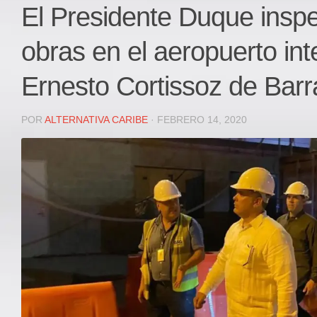
Local
El Presidente Duque insp
Deportes
obras en el aeropuerto int
JUDICIAL
ÁREA METROPOLITANA
Ernesto Cortissoz de Barr
REGIONAL
DEPARTAMENTAL
POR
ALTERNATIVA CARIBE
· FEBRERO 14, 2020
Internacional
OPINIÓN
Contactenos
facebook
Twitter
Instagram
Registro ISSN: 2711-3299