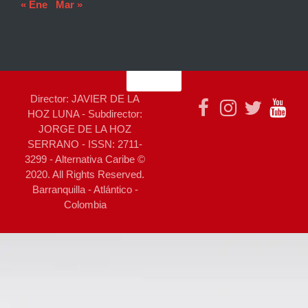
« Ene
Mar »
Director: JAVIER DE LA
HOZ LUNA - Subdirector:
JORGE DE LA HOZ
SERRANO - ISSN: 2711-
3299 - Alternativa Caribe ©
2020. All Rights Reserved.
Barranquilla - Atlántico -
Colombia