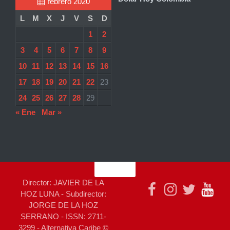
febrero 2020
L
M
X
J
V
S
D
1
2
3
4
5
6
7
8
9
10
11
12
13
14
15
16
17
18
19
20
21
22
23
24
25
26
27
28
29
« Ene
Mar »
Director: JAVIER DE LA
HOZ LUNA - Subdirector:
JORGE DE LA HOZ
SERRANO - ISSN: 2711-
3299 - Alternativa Caribe ©