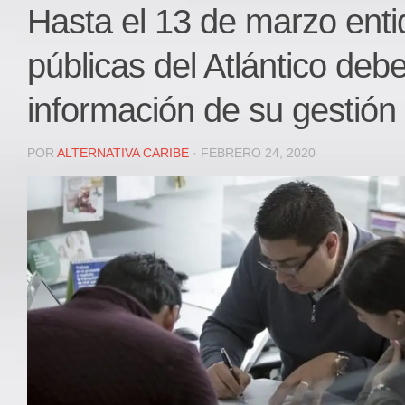
Local
Hasta el 13 de marzo ent
Deportes
públicas del Atlántico deb
JUDICIAL
ÁREA METROPOLITANA
información de su gestión
REGIONAL
DEPARTAMENTAL
POR
ALTERNATIVA CARIBE
· FEBRERO 24, 2020
Internacional
OPINIÓN
Contactenos
facebook
Twitter
Instagram
Registro ISSN: 2711-3299