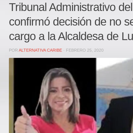
Local
Tribunal Administrativo del
Deportes
confirmó decisión de no s
JUDICIAL
ÁREA METROPOLITANA
cargo a la Alcaldesa de L
REGIONAL
DEPARTAMENTAL
POR
ALTERNATIVA CARIBE
· FEBRERO 25, 2020
Internacional
OPINIÓN
Contactenos
facebook
Twitter
Instagram
Registro ISSN: 2711-3299