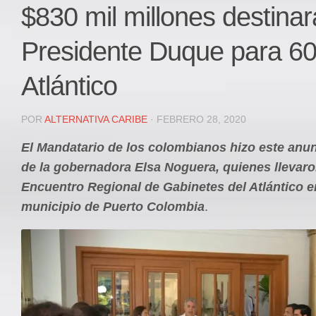
Local
$830 mil millones destinar
Deportes
Presidente Duque para 60
JUDICIAL
ÁREA METROPOLITANA
Atlántico
REGIONAL
DEPARTAMENTAL
POR
ALTERNATIVA CARIBE
· FEBRERO 28, 2020
Internacional
El Mandatario de los colombianos hizo este anun
OPINIÓN
de la gobernadora Elsa Noguera, quienes llevaro
Contactenos
Encuentro Regional de Gabinetes del Atlántico e
municipio de Puerto Colombia
.
facebook
Twitter
Instagram
Registro ISSN: 2711-3299