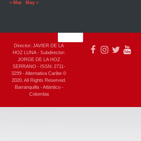
« Mar
May »
Director: JAVIER DE LA
HOZ LUNA - Subdirector:
JORGE DE LA HOZ
SERRANO - ISSN: 2711-
3299 - Alternativa Caribe ©
2020. All Rights Reserved.
Barranquilla - Atlántico -
Colombia