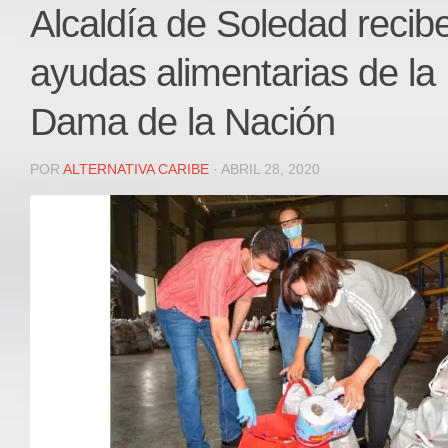
Local
Alcaldía de Soledad recib
Deportes
ayudas alimentarias de la
JUDICIAL
ÁREA METROPOLITANA
Dama de la Nación
REGIONAL
DEPARTAMENTAL
POR
ALTERNATIVA CARIBE
· ABRIL 28, 2020
Internacional
OPINIÓN
Contactenos
facebook
Twitter
Instagram
Registro ISSN: 2711-3299