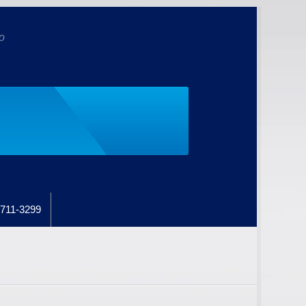
o
711-3299