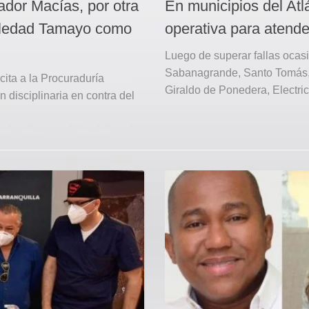
ador Macías, por otra
En municipios del Atl
Soledad Tamayo como
operativa para atende
Luego de superar fallas ocas
Sabanagrande, Santo Tomás, 
ita a la Procuraduría
Giraldo de Ponedera, Electrica
 disciplinaria en contra del