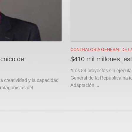
CONTRALORÍA GENERAL DE L
cnico de
$410 mil millones, es
*Los 84 proyectos sin ejecut
General de la República ha i
la creatividad y la capacidad
Adaptación,...
rotagonistas del