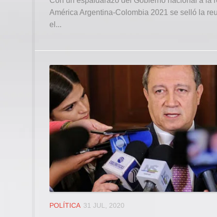
Con un espaldarazo del Gobierno nacional a la r
América Argentina-Colombia 2021 se selló la re
el...
POLÍTICA
31 JUL, 2020