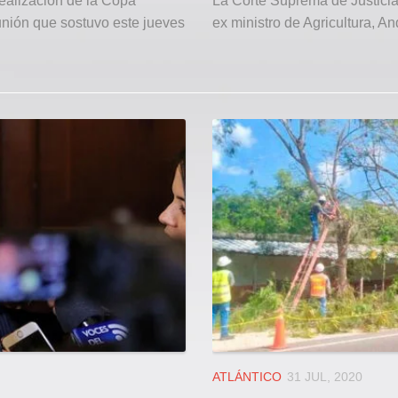
ealización de la Copa
La Corte Suprema de Justicia
unión que sostuvo este jueves
ex ministro de Agricultura, A
ATLÁNTICO
31 JUL, 2020