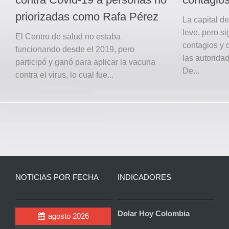
priorizadas como Rafa Pérez
La capital d
leve, pero si
El Centro de salud no estaba
contagios y 
funcionando desde el 2019, pero
las autoridad
participó y ganó para aplicar la vacuna
De...
contra el virus, lo cual fue...
NOTICIAS POR FECHA
INDICADORES
Dolar Hoy Colombia
agosto 2026