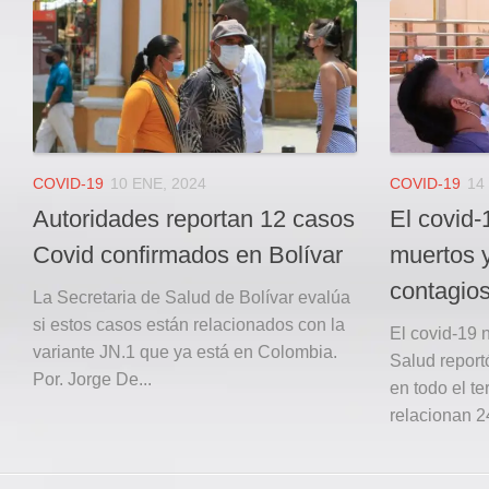
Local
Deportes
JUDICIAL
ÁREA METROPOLITANA
REGIONAL
DEPARTAMENTAL
COVID-19
10 ENE, 2024
COVID-19
14
Internacional
Autoridades reportan 12 casos
El covid-
OPINIÓN
Covid confirmados en Bolívar
muertos 
Contactenos
contagios
La Secretaria de Salud de Bolívar evalúa
facebook
si estos casos están relacionados con la
El covid-19 n
variante JN.1 que ya está en Colombia.
Salud report
Twitter
Por. Jorge De...
en todo el te
Instagram
relacionan 24
Registro ISSN: 2711-3299