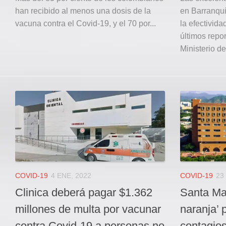
han recibido al menos una dosis de la
en Barranqui
vacuna contra el Covid-19, y el 70 por...
la efectivida
últimos repo
Ministerio de
COVID-19
4 ENE, 2022
COVID-19
23
Clinica deberá pagar $1.362
Santa Mar
millones de multa por vacunar
naranja’ 
contra Covid-19 a personas no
contagio