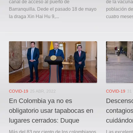
canal de acceso al puerto de
de la vacuna
Barranquilla. Dede el pasado 18 de mayo
población de
la draga Xin Hai Hu 9,...
cuatro meses
COVID-19
25 ABR, 2022
COVID-19
31
En Colombia ya no es
Descenso
obligatorio usar tapabocas en
contagios
lugares cerrados: Duque
cuidándo
Más del 83 por ciento de los colombianos
Las excelent