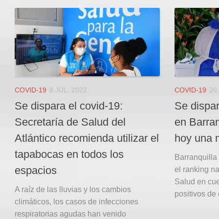
COVID-19
8 JUL, 2022
COVID-19
26
Se dispara el covid-19:
Se dispa
Secretaría de Salud del
en Barran
Atlántico recomienda utilizar el
hoy una 
tapabocas en todos los
Barranquilla
espacios
el ranking na
Salud en cue
A raíz de las lluvias y los cambios
positivos de 
climáticos, los casos de infecciones
respiratorias agudas han venido