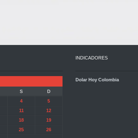
INDICADORES
Dolar Hoy Colombia
S
D
4
5
11
12
18
19
25
26