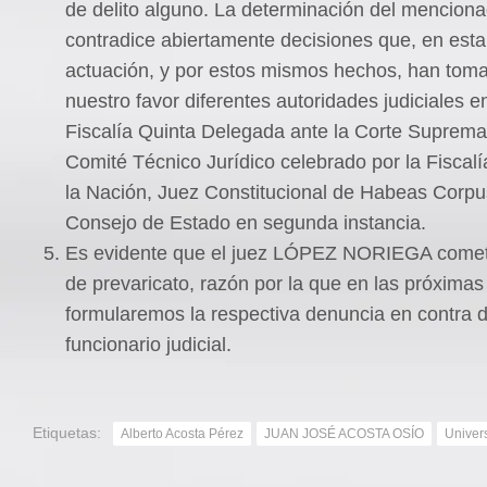
de delito alguno. La determinación del mencion
contradice abiertamente decisiones que, en est
actuación, y por estos mismos hechos, han tom
nuestro favor diferentes autoridades judiciales en
Fiscalía Quinta Delegada ante la Corte Suprema 
Comité Técnico Jurídico celebrado por la Fiscal
la Nación, Juez Constitucional de Habeas Corpus
Consejo de Estado en segunda instancia.
Es evidente que el juez LÓPEZ NORIEGA cometió
de prevaricato, razón por la que en las próximas
formularemos la respectiva denuncia en contra 
funcionario judicial.
Etiquetas:
Alberto Acosta Pérez
JUAN JOSÉ ACOSTA OSÍO
Univer