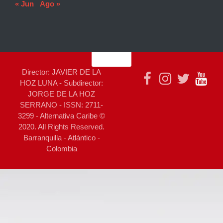
« Jun
Ago »
Director: JAVIER DE LA
HOZ LUNA - Subdirector:
JORGE DE LA HOZ
SERRANO - ISSN: 2711-
3299 - Alternativa Caribe ©
2020. All Rights Reserved.
Barranquilla - Atlántico -
Colombia