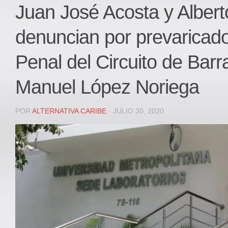
Local
Juan José Acosta y Albert
Deportes
denuncian por prevaricado
JUDICIAL
ÁREA METROPOLITANA
Penal del Circuito de Barra
REGIONAL
Manuel López Noriega
DEPARTAMENTAL
Internacional
POR
ALTERNATIVA CARIBE
· JULIO 30, 2020
OPINIÓN
Contactenos
facebook
Twitter
Instagram
Registro ISSN: 2711-3299