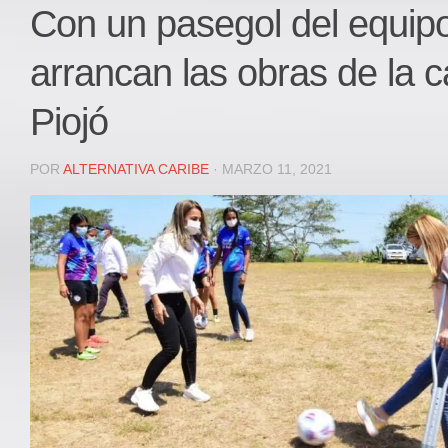
Local
Con un pasegol del equip
Deportes
arrancan las obras de la 
JUDICIAL
ÁREA METROPOLITANA
Piojó
REGIONAL
DEPARTAMENTAL
POR
ALTERNATIVA CARIBE
· MARZO 11, 2021
Internacional
OPINIÓN
Contactenos
facebook
Twitter
Instagram
Registro ISSN: 2711-3299