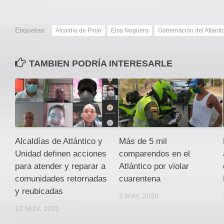
Etiquetas:
Alcaldía de Piojó
Elsa Noguera
Gobernación del Atlánti
TAMBIEN PODRÍA INTERESARLE
Alcaldías de Atlántico y
Más de 5 mil
Unidad definen acciones
comparendos en el
para atender y reparar a
Atlántico por violar
comunidades retornadas
cuarentena
y reubicadas
2 MAY, 2020
12 NOV, 2020