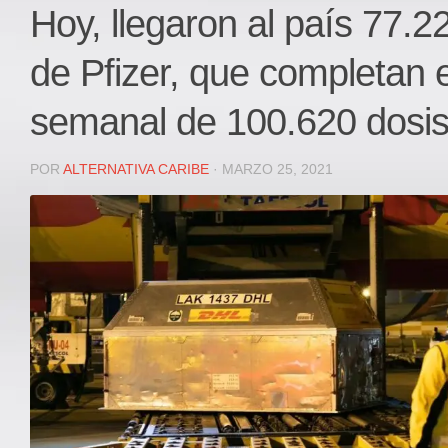
Local
Hoy, llegaron al país 77.
Deportes
de Pfizer, que completan 
JUDICIAL
ÁREA METROPOLITANA
semanal de 100.620 dosi
REGIONAL
DEPARTAMENTAL
POR
ALTERNATIVA CARIBE
· MARZO 25, 2021
Internacional
OPINIÓN
Contactenos
facebook
Twitter
Instagram
Registro ISSN: 2711-3299