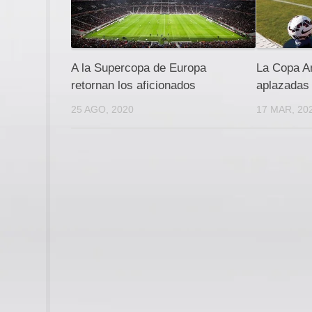
A la Supercopa de Europa
La Copa A
retornan los aficionados
aplazadas 
25 AGO, 2020
17 MAR, 20