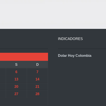
INDICADORES
Dolar Hoy Colombia
S
D
6
7
13
14
20
21
27
28