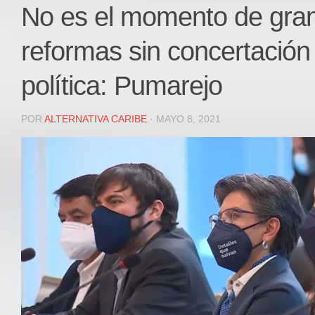
Local
No es el momento de gra
Deportes
reformas sin concertación 
JUDICIAL
ÁREA METROPOLITANA
política: Pumarejo
REGIONAL
DEPARTAMENTAL
POR
ALTERNATIVA CARIBE
· MAYO 8, 2021
Internacional
OPINIÓN
Contactenos
facebook
Twitter
Instagram
Registro ISSN: 2711-3299