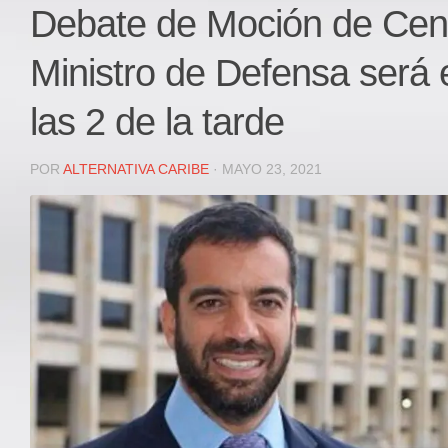
Local
Debate de Moción de Cen
Deportes
Ministro de Defensa será 
JUDICIAL
ÁREA METROPOLITANA
las 2 de la tarde
REGIONAL
DEPARTAMENTAL
POR
ALTERNATIVA CARIBE
· MAYO 23, 2021
Internacional
OPINIÓN
Contactenos
facebook
Twitter
Instagram
Registro ISSN: 2711-3299