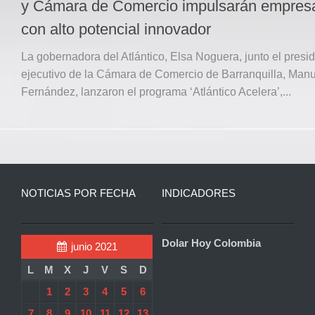
y Cámara de Comercio impulsarán empres
con alto potencial innovador
La gobernadora del Atlántico, Elsa Noguera, junto el presi
ejecutivo de la Cámara de Comercio de Barranquilla, Man
Fernández, lanzaron el programa ‘Atlántico Acelera’,...
NOTICIAS POR FECHA
INDICADORES
Dolar Hoy Colombia
junio 2021
L
M
X
J
V
S
D
1
2
3
4
5
6
7
8
9
10
11
12
13