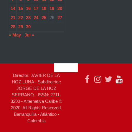
14
15
16
17
18
19
20
21
22
23
24
25
26
27
28
29
30
« May
Jul »
Director: JAVIER DE LA
HOZ LUNA - Subdirector:
JORGE DE LA HOZ
SERRANO - ISSN: 2711-
3299 - Alternativa Caribe ©
2020. All Rights Reserved.
Barranquilla - Atlántico -
Colombia