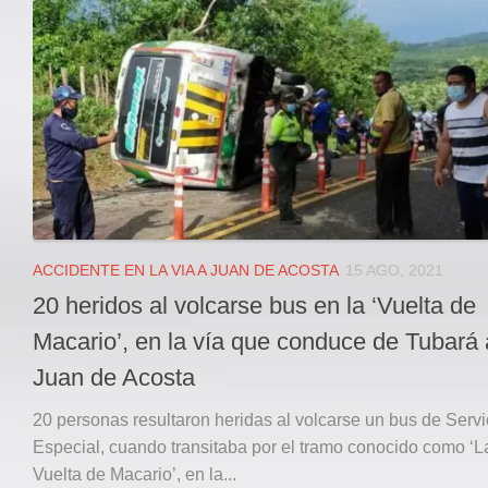
Local
Deportes
JUDICIAL
ÁREA METROPOLITANA
REGIONAL
DEPARTAMENTAL
Internacional
OPINIÓN
ACCIDENTE EN LA VIA A JUAN DE ACOSTA
15 AGO, 2021
Contactenos
20 heridos al volcarse bus en la ‘Vuelta de
facebook
Macario’, en la vía que conduce de Tubará 
Twitter
Juan de Acosta
Instagram
20 personas resultaron heridas al volcarse un bus de Servi
Registro ISSN: 2711-3299
Especial, cuando transitaba por el tramo conocido como ‘L
Vuelta de Macario’, en la...