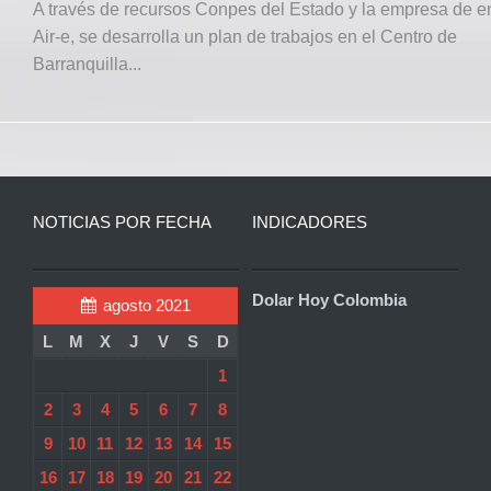
A través de recursos Conpes del Estado y la empresa de e
Air-e, se desarrolla un plan de trabajos en el Centro de
Barranquilla...
NOTICIAS POR FECHA
INDICADORES
Dolar Hoy Colombia
agosto 2021
L
M
X
J
V
S
D
1
2
3
4
5
6
7
8
9
10
11
12
13
14
15
16
17
18
19
20
21
22