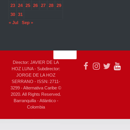
23
24
25
26
27
28
29
30
31
« Jul
Sep »
Director: JAVIER DE LA
HOZ LUNA - Subdirector:
JORGE DE LA HOZ
SERRANO - ISSN: 2711-
3299 - Alternativa Caribe ©
2020. All Rights Reserved.
Barranquilla - Atlántico -
Colombia