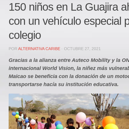
Local
150 niños en La Guajira 
Deportes
con un vehículo especial pa
JUDICIAL
ÁREA METROPOLITANA
colegio
REGIONAL
DEPARTAMENTAL
POR
ALTERNATIVA CARIBE
· OCTUBRE 27, 2021
Internacional
Gracias a la alianza entre Auteco Mobility y la O
OPINIÓN
internacional World Vision, la niñez más vulnera
Contactenos
Maicao se beneficia con la donación de un moto
transportarse hacía su institución educativa.
facebook
Twitter
Instagram
Registro ISSN: 2711-3299