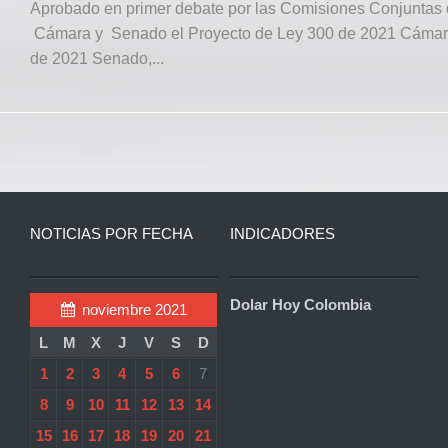
Aprobado en primer debate por las Comisiones Conjuntas
Cámara y Senado el Proyecto de Ley 300 de 2021 Cámar
de 2021 Senado,...
NOTICIAS POR FECHA
INDICADORES
Dolar Hoy Colombia
noviembre 2021
L
M
X
J
V
S
D
1
2
3
4
5
6
7
8
9
10
11
12
13
14
15
16
17
18
19
20
21