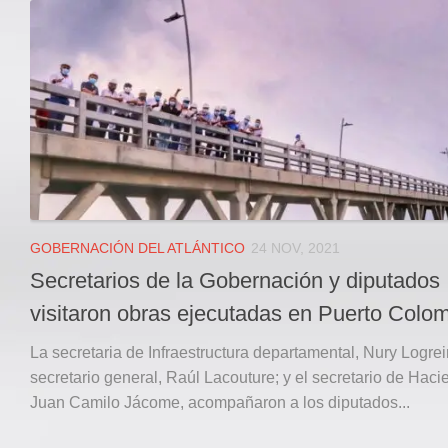
Local
Deportes
JUDICIAL
ÁREA METROPOLITANA
REGIONAL
DEPARTAMENTAL
Internacional
OPINIÓN
GOBERNACIÓN DEL ATLÁNTICO
24 NOV, 2021
Contactenos
Secretarios de la Gobernación y diputados
facebook
visitaron obras ejecutadas en Puerto Colo
Twitter
La secretaria de Infraestructura departamental, Nury Logreir
Instagram
secretario general, Raúl Lacouture; y el secretario de Haci
Juan Camilo Jácome, acompañaron a los diputados...
Registro ISSN: 2711-3299