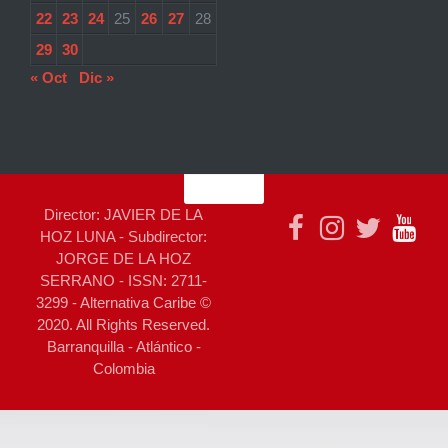
22
23
24
25
26
27
28
29
30
« Oct
Dic »
Director: JAVIER DE LA
HOZ LUNA - Subdirector:
JORGE DE LA HOZ
SERRANO - ISSN: 2711-
3299 - Alternativa Caribe ©
2020. All Rights Reserved.
Barranquilla - Atlántico -
Colombia