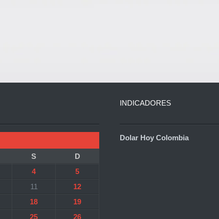
INDICADORES
Dolar Hoy Colombia
S
D
4
5
11
12
18
19
25
26