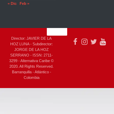
« Dic
Feb »
Director: JAVIER DE LA
HOZ LUNA - Subdirector:
JORGE DE LA HOZ
SERRANO - ISSN: 2711-
3299 - Alternativa Caribe ©
2020. All Rights Reserved.
Barranquilla - Atlántico -
Colombia